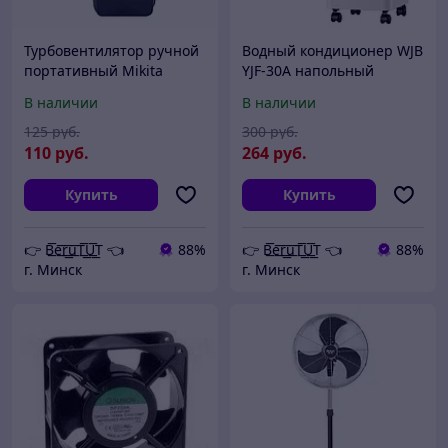
Турбовентилятор ручной
Водный кондиционер WJB
портативный Mikita
YJF-30A напольный
(реплика)
вентилятор
В наличии
В наличии
125
руб.
300
руб.
110
руб.
264
руб.
Купить
Купить
👉 B͟͞e͟͞r͟͟͞u͟͞T͟͟͞U͟͟͞T 👈
88%
👉 B͟͞e͟͞r͟͟͞u͟͞T͟͟͞U͟͟͞T 👈
88%
г. Минск
г. Минск