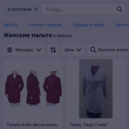
В категории
Deal.by
Каталог товаров
Одежда и обувь
Женск
Женские пальто
в Минске
Фильтры
Цена
Женские жилет
Пальто Kiabi весна-осень
Плащ "Леди Стиль"