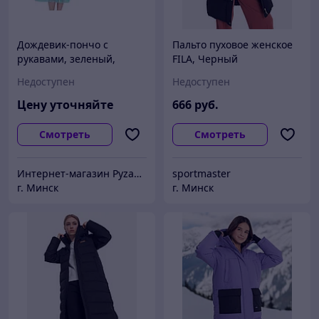
Дождевик-пончо c
Пальто пуховое женское
рукавами, зеленый,
FILA, Черный
PERFECTO LINEA
Недоступен
Недоступен
Цену уточняйте
666
руб.
Смотреть
Смотреть
Интернет-магазин Pyzan Товары для дома и семьи
sportmaster
г. Минск
г. Минск