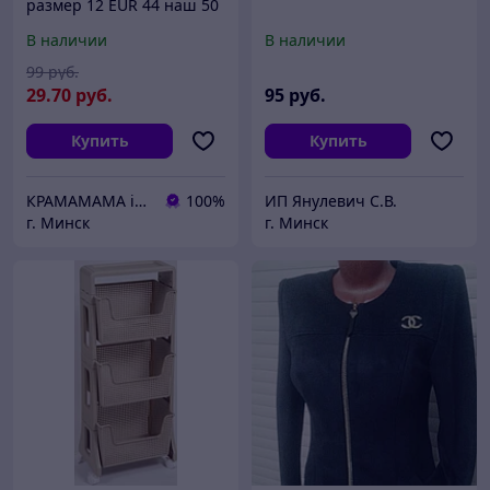
размер 12 EUR 44 наш 50
В наличии
В наличии
99
руб.
29
.70
руб.
95
руб.
Купить
Купить
КРАМАМАМА інтэрнэт-крама дзіцячага і дарослага адзення міжнародных брэндаў
100%
ИП Янулевич С.В.
г. Минск
г. Минск