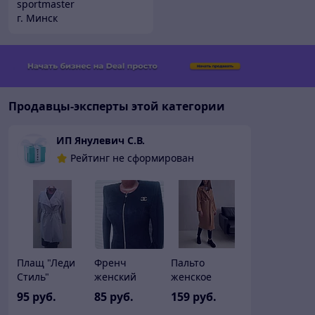
sportmaster
г. Минск
Продавцы-эксперты этой категории
ИП Янулевич С.В.
Рейтинг не сформирован
Плащ "Леди
Френч
Пальто
Стиль"
женский
женское
средней
Trendy 42, 44
95
руб.
85
руб.
159
руб.
длины под
р-р