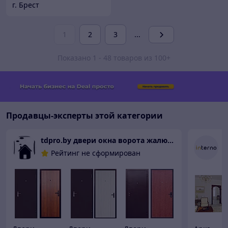
г. Брест
1
2
3
...
Показано 1 - 48 товаров из 100+
Продавцы-эксперты этой категории
tdpro.by двери окна ворота жалюзи
I
Рейтинг не сформирован