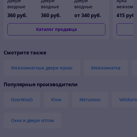
Двери
Двери
Двери
Арка
входные
входные
входные
межкомн
металлические
металлические
металлические
Палермо
360
руб.
360
руб.
от
340
руб.
415
руб.
ПРОМЕТ
ПРОМЕТ
Эконом
"Спец ПРО"
"Спец ПРО"
АКЦИЯ!!!
Каталог продавца
Итальянский
Беленый дуб
Орех
Смотрите также
Межкомнатные двери юркас
Межкомнатка
Популярные производители
DoorWooD
Юни
Металюкс
Velldoris
Окна и двери оптом