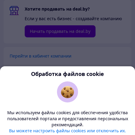
Хотите продавать на deal.by?
Если у вас есть бизнес - создавайте компанию
Начать продавать на deal.by
Перейти в кабинет компании
Перейти в личный кабинет
Обработка файлов cookie
Покупателям
Продавцам
Мы используем файлы cookies для обеспечения удобства
О нас
пользователей портала и предоставления персональных
рекомендаций.
Deal.by — маркетплейс Беларуси
Вы можете настроить файлы cookies или отключить их.
Тема
-
светлая
BETA