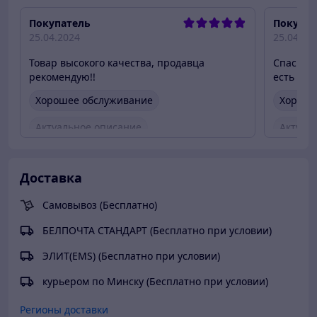
Покупатель
Покупат
25.04.2024
25.04.20
Товар высокого качества, продавца
Спасибо!
рекомендую!!
есть при
Хорошее обслуживание
Хороше
Актуальное описание
Актуал
Быстро связались
Быстро
Доставка
Быстро отправили товар
Вежлив
Самовывоз (Бесплатно)
Вежливый продавец
Актуальная цена
Товар 
БЕЛПОЧТА СТАНДАРТ (Бесплатно при условии)
Товар был в наличии
ЭЛИТ(EMS) (Бесплатно при условии)
курьером по Минску (Бесплатно при условии)
Регионы доставки