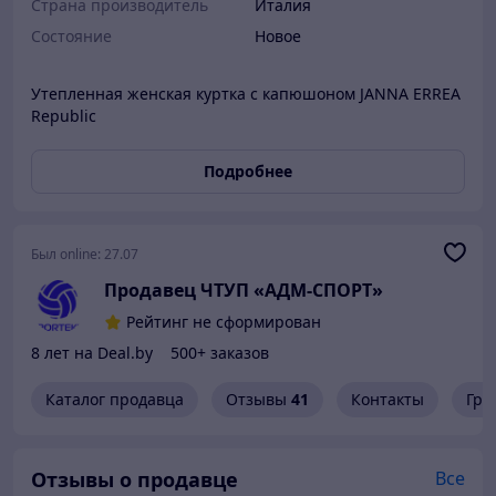
Страна производитель
Италия
Состояние
Новое
Утепленная женская куртка с капюшоном JANNA ERREA
Republic
Подробнее
Был online:
27.07
Продавец ЧТУП «АДМ-СПОРТ»
Рейтинг не сформирован
8 лет на Deal.by
500+ заказов
Каталог продавца
Отзывы
41
Контакты
Гра
Отзывы о продавце
Все