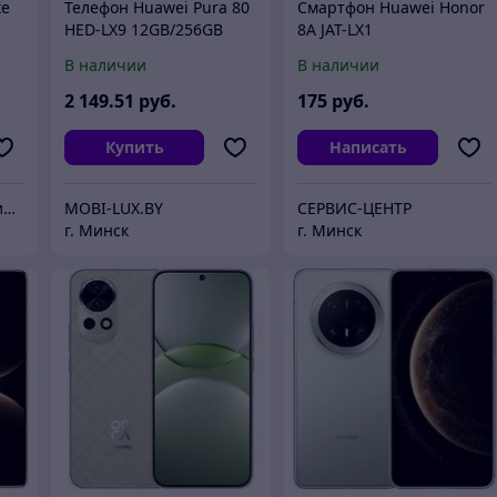
te
Телефон Huawei Pura 80
Смартфон Huawei Honor
HED-LX9 12GB/256GB
8A JAT-LX1
(золотой)
В наличии
В наличии
2 149
.51
руб.
175
руб.
Купить
Написать
RTK.BY - только лучшие цены
MOBI-LUX.BY
СЕРВИС-ЦЕНТР
г. Минск
г. Минск