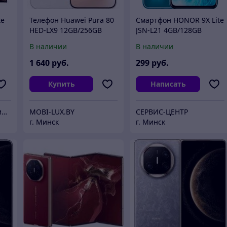
te
Телефон Huawei Pura 80
Смартфон HONOR 9X Lite
HED-LX9 12GB/256GB
JSN-L21 4GB/128GB
(белый)
В наличии
В наличии
1 640
руб.
299
руб.
Купить
Написать
RTK.BY - только лучшие цены
MOBI-LUX.BY
СЕРВИС-ЦЕНТР
г. Минск
г. Минск