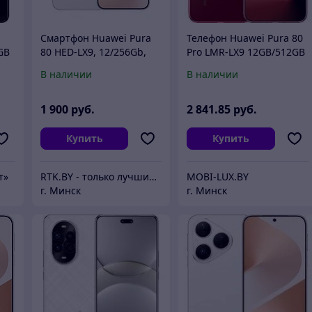
Смартфон Huawei Pura
Телефон Huawei Pura 80
GB
80 HED-LX9, 12/256Gb,
Pro LMR-LX9 12GB/512GB
белый
(красный)
В наличии
В наличии
1 900
руб.
2 841
.85
руб.
Купить
Купить
т»
RTK.BY - только лучшие цены
MOBI-LUX.BY
г. Минск
г. Минск