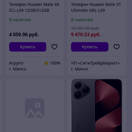
Телефон Huawei Mate X6
Телефон Huawei Mate XT
ICL-LX9 12GB/512GB
Ultimate GRL-LX9
(красный)
16GB/1TB (красный,
В наличии
В наличии
международная версия)
10 701
.70
руб.
4 059
.96
руб.
9 470
.53
руб.
Купить
Купить
Агрупп
100%
ЧП «СитиТрейдМаркет»
г. Минск
г. Минск