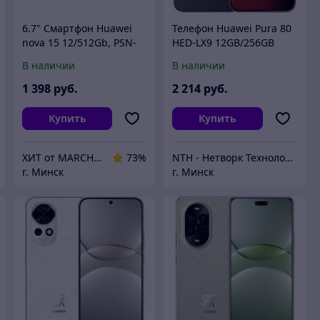
6.7" Смартфон Huawei
Телефон Huawei Pura 80
nova 15 12/512Gb, PSN-
HED-LX9 12GB/256GB
LX9, NFC, OLED, 120Гц,
(черный)
В наличии
В наличии
6000мAч, черный
1 398
руб.
2 214
руб.
Купить
Купить
ХИТ от MARCHENKO
73%
NTH - Нетворк Технолоджи
г. Минск
г. Минск