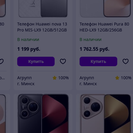
80
Телефон Huawei nova 13
Телефон Huawei Pura 80
Pro MIS-LX9 12GB/512GB
HED-LX9 12GB/256GB
(белый)
(белый)
В наличии
В наличии
1 199
руб.
1 762
.55
руб.
Купить
Купить
NTH - Нетворк Технолоджи
Агрупп
100%
Агрупп
100%
г. Минск
г. Минск