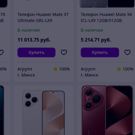
 70
Телефон Huawei Mate XT
Телефон Huawei Mate X6
GB
Ultimate GRL-LX9
ICL-LX9 12GB/512GB
16GB/1TB (красный,
(туманно-серый)
В наличии
В наличии
международная версия)
11 013
.75
руб.
5 214
.71
руб.
Купить
Купить
00%
Агрупп
100%
Агрупп
100%
г. Минск
г. Минск