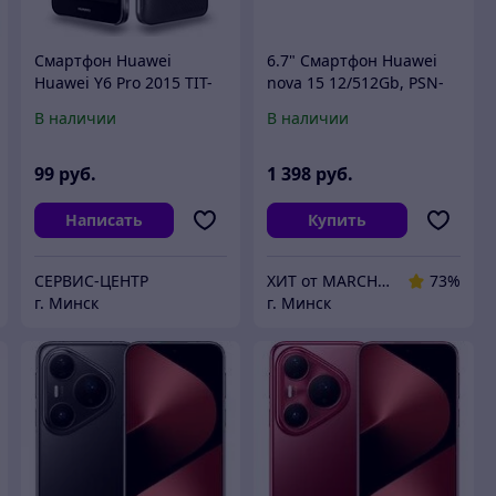
Смартфон Huawei
6.7" Смартфон Huawei
Huawei Y6 Pro 2015 TIT-
nova 15 12/512Gb, PSN-
AL00
LX9, NFC, OLED, 120Гц,
В наличии
В наличии
6000мAч, белый
99
руб.
1 398
руб.
Написать
Купить
СЕРВИС-ЦЕНТР
ХИТ от MARCHENKO
73%
г. Минск
г. Минск