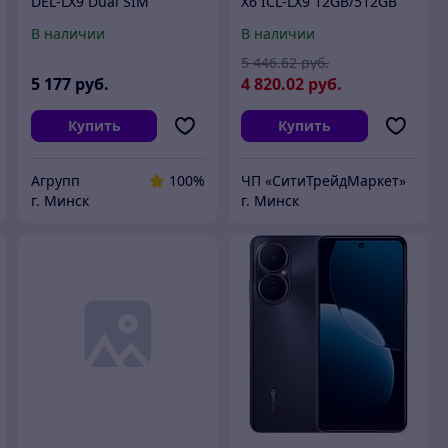
DEL-LX9 Dual SIM
X6 ICL-LX9 12GB/512GB
16GB/512GB (туманный
(красный)
В наличии
В наличии
красный,
международная версия)
5 446
.62
руб.
5 177
руб.
4 820
.02
руб.
Купить
Купить
Агрупп
100%
ЧП «СитиТрейдМаркет»
г. Минск
г. Минск