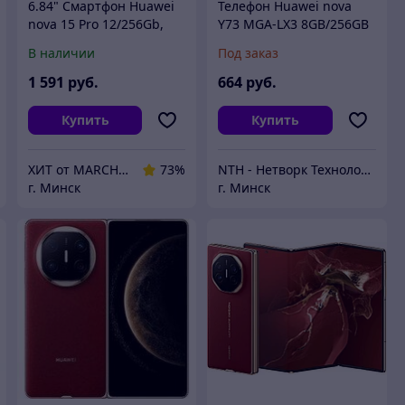
6.84" Смартфон Huawei
Телефон Huawei nova
nova 15 Pro 12/256Gb,
Y73 MGA-LX3 8GB/256GB
KLE-LX9, NFC, OLED,
(черный)
В наличии
Под заказ
120Гц, 6500мAч, черный
1 591
руб.
664
руб.
Купить
Купить
ХИТ от MARCHENKO
73%
NTH - Нетворк Технолоджи
г. Минск
г. Минск