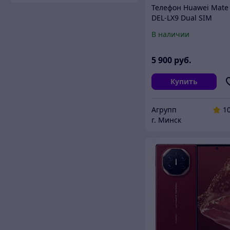
Телефон Huawei Mate
DEL-LX9 Dual SIM
16GB/512GB (парчов
В наличии
белый, международн
версия)
5 900
руб.
Купить
Агрупп
1
г. Минск