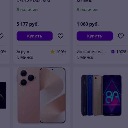
DEL-LX9 Dual SIM
8/256Gb
16GB/512GB (черный,
(Международная
В наличии
В наличии
международная версия)
версия)
5 177
руб.
1 060
руб.
Купить
Купить
00%
Агрупп
100%
Интернет-магазин ВашТелефон
100%
г. Минск
г. Минск