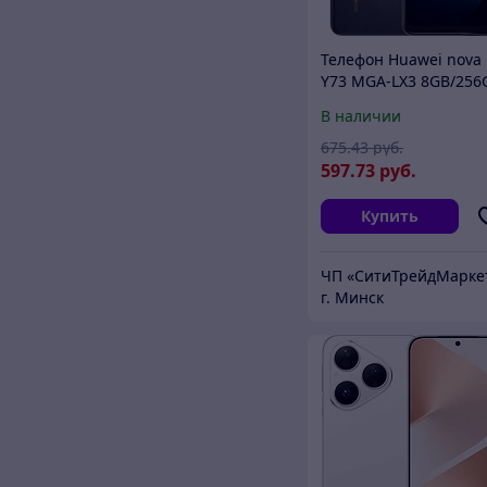
Телефон Huawei nova
Y73 MGA-LX3 8GB/256
(черный)
В наличии
675
.43
руб.
597
.73
руб.
Купить
ЧП «СитиТрейдМарке
г. Минск