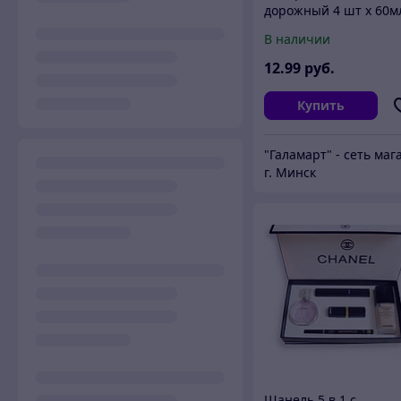
дорожный 4 шт x 60м
тм ЮНИLOOK, 4 цвет
В наличии
12
.99
руб.
Купить
г. Минск
Шанель 5 в 1 с