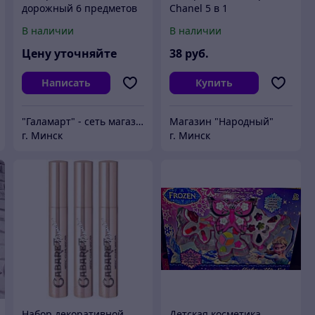
дорожный 6 предметов
Chanel 5 в 1
(2 шт 50мл,1 шт 30мл, 3
В наличии
В наличии
шт 10гр) тм ЮНИLOOK,
пластик, 2 цв.
Цену уточняйте
38
руб.
Написать
Купить
"Галамарт" - сеть магазинов постоянных распродаж
Магазин "Народный"
г. Минск
г. Минск
Набор декоративной
Детская косметика