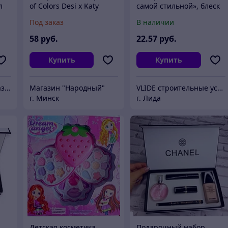
л
of Colors Desi x Katy
самой стильной», блеск
а
Collection Mirame
8 мл, тени 6 цв, аромат
Под заказ
В наличии
черника
58
руб.
22
.57
руб.
Купить
Купить
"Галамарт" - сеть магазинов постоянных распродаж
Магазин "Народный"
VLIDE cтроительные услуги и товары для дома (оптом и в розницу)
г. Минск
г. Лида
Детская косметика
Подарочный набор