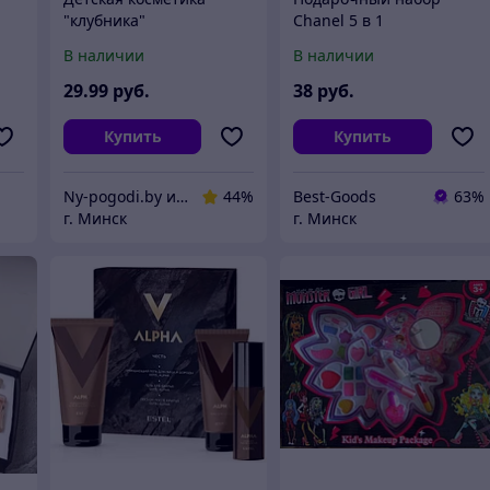
"клубника"
Chanel 5 в 1
В наличии
В наличии
29
.99
руб.
38
руб.
Купить
Купить
Ny-pogodi.by интернет магазин "Ну, погоди бай"
44%
Best-Goods
63%
г. Минск
г. Минск