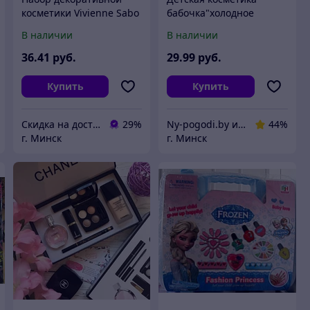
косметики Vivienne Sabo
бабочка"холодное
Тушь Cabaret Premiere
сердце
В наличии
В наличии
тон 01
36
.41
руб.
29
.99
руб.
Купить
Купить
Скидка на доставку 21 векбай
29%
Ny-pogodi.by интернет магазин "Ну, погоди бай"
44%
г. Минск
г. Минск