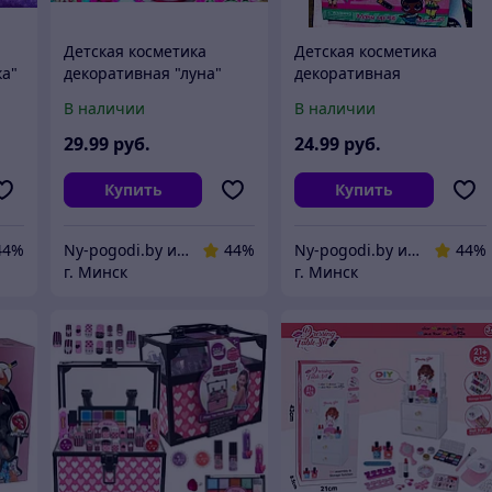
Детская косметика
Детская косметика
ка"
декоративная "луна"
декоративная
В наличии
В наличии
29
.99
руб.
24
.99
руб.
Купить
Купить
44%
Ny-pogodi.by интернет магазин "Ну, погоди бай"
44%
Ny-pogodi.by интернет магазин "Ну, погоди бай"
44%
г. Минск
г. Минск