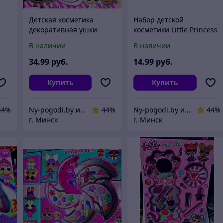
Детская косметика
Набор детской
декоративная ушки
косметики Little Princess
Губы
В наличии
В наличии
34
.99
руб.
14
.99
руб.
Купить
Купить
44%
Ny-pogodi.by интернет магазин "Ну, погоди бай"
44%
Ny-pogodi.by интернет магазин "Ну, погоди бай"
44%
г. Минск
г. Минск