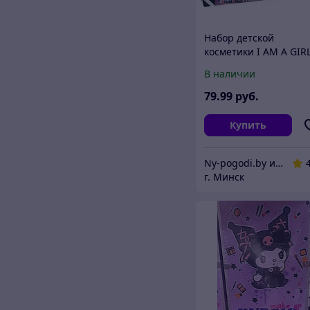
Набор детской
косметики I AM A GIRL
косметичкой 30
В наличии
предметов
79
.99
руб.
Купить
Ny-pogodi.by интернет магазин "Ну, погоди бай"
г. Минск