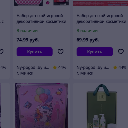
Набор детской игровой
Набор детской игровой
 с
декоративной косметики
декоративной косметики
в чемоданчике для
столик для макияжа для
В наличии
В наличии
девочек / набор
девочки с подсветкой
косметики Код: 22767
74
.99
руб.
69
.99
руб.
Купить
Купить
44%
Ny-pogodi.by интернет магазин "Ну, погоди бай"
44%
Ny-pogodi.by интернет магазин "Ну, погоди бай"
44%
г. Минск
г. Минск