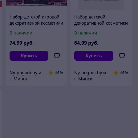
Набор детской игровой
Набор детской
декоративной косметики
декоративной косметики
в кейсе для девочек /
в кейсе MZ-666 Tik-Tok 23
В наличии
В наличии
набор косметики mz-777
предмета
74
.99
руб.
64
.99
руб.
Купить
Купить
Ny-pogodi.by интернет магазин "Ну, погоди бай"
44%
Ny-pogodi.by интернет магазин "Ну, погоди бай"
44%
г. Минск
г. Минск