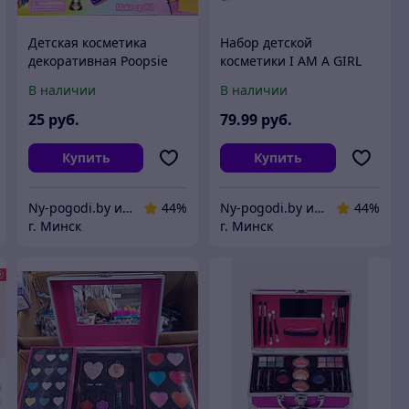
Детская косметика
Набор детской
декоративная Poopsie
косметики I AM A GIRL
пупси листик
40 предметов
В наличии
В наличии
25
руб.
79
.99
руб.
Купить
Купить
Ny-pogodi.by интернет магазин "Ну, погоди бай"
44%
Ny-pogodi.by интернет магазин "Ну, погоди бай"
44%
г. Минск
г. Минск