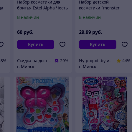
Набор косметики для
Набор детской
да
бритья Estel Alpha Честь
косметики "monster
o
high"
В наличии
В наличии
60
руб.
29
.99
руб.
Купить
Купить
63%
Скидка на доставку 21 векбай
29%
Ny-pogodi.by интернет магазин "Ну, погоди бай"
44%
г. Минск
г. Минск