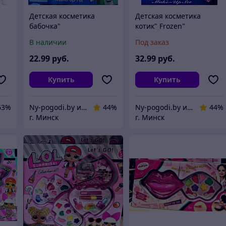
Детская косметика
Детская косметика
бабочка"
котик" Frozen"
Frozen"холодное сердце
В наличии
Под заказ
22
.99
руб.
32
.99
руб.
Купить
Купить
63%
Ny-pogodi.by интернет магазин "Ну, погоди бай"
44%
Ny-pogodi.by интернет магазин "Ну, погоди бай"
44%
г. Минск
г. Минск