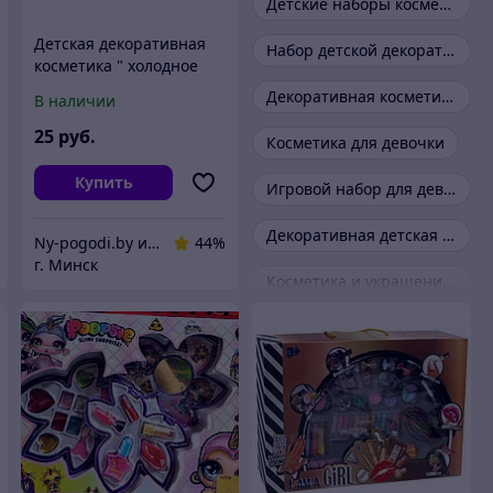
Детские наборы косметики
Детская декоративная
Набор детской декоративной косметики
косметика " холодное
сердце" Frozen
Декоративная косметика для девочек
В наличии
25
руб.
Косметика для девочки
Купить
Игровой набор для девочки
Декоративная детская косметика и аксессуары
Ny-pogodi.by интернет магазин "Ну, погоди бай"
44%
г. Минск
Косметика и украшения для девочек