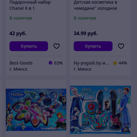
Подарочный набор
Детская косметика в
Chanel 6 в 1
чемодане" холодное
сердце"
В наличии
В наличии
42
руб.
34
.99
руб.
Купить
Купить
Best-Goods
63%
Ny-pogodi.by интернет магазин "Ну, погоди бай"
44%
г. Минск
г. Минск