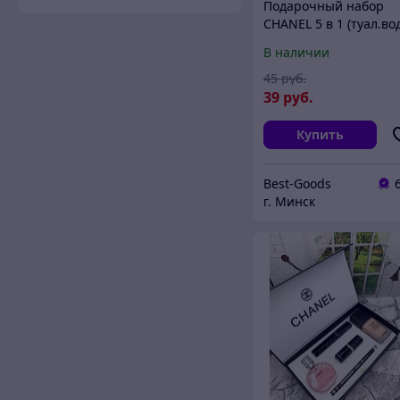
Подарочный набор
CHANEL 5 в 1 (туал.во
Chance, туал.вода Coc
В наличии
mademoiselle. тушь,
помада, карандаш)
45
руб.
39
руб.
Купить
Best-Goods
г. Минск