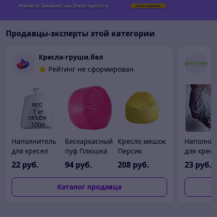
Продавцы-эксперты этой категории
Кресла-груши.бел
О
Рейтинг не сформирован
Наполнитель
Бескаркасный
Кресло мешок
Наполнит
для кресел
пуф Плюшка
Персик
для крес
мешков 1 кг
(экокожа)
груши Cla
22
руб.
94
руб.
208
руб.
23
руб./упак
(100л)
Balls (3-5
Каталог продавца