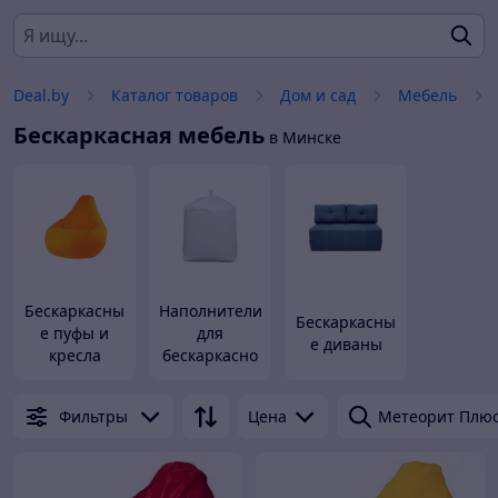
Deal.by
Каталог товаров
Дом и сад
Мебель
Бескаркасная мебель
в Минске
Бескаркасны
Наполнители
Бескаркасны
е пуфы и
для
е диваны
кресла
бескаркасно
й мебели
Фильтры
Цена
Метеорит Плю